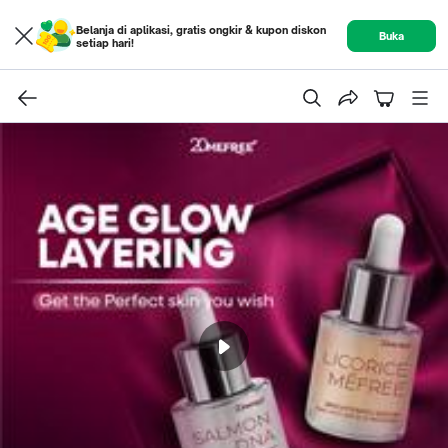
Belanja di aplikasi, gratis ongkir & kupon diskon
Buka
setiap hari!