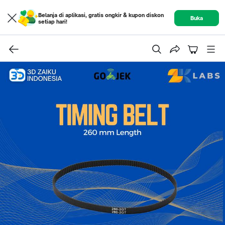
Belanja di aplikasi, gratis ongkir & kupon diskon
Buka
setiap hari!