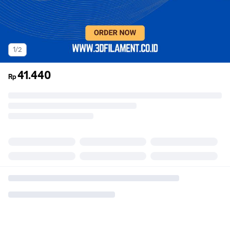
1/2
41.440
Rp