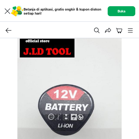
Belanja di aplikasi, gratis ongkir & kupon diskon
Buka
setiap hari!