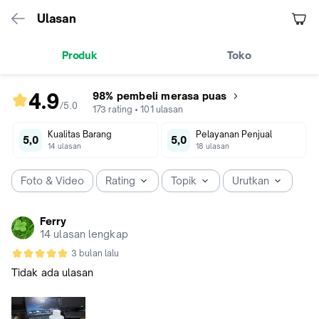
Ulasan
Produk
Toko
4.9
98% pembeli merasa puas
/5
.
0
rating
173
rating
•
101
ulasan
produk
Kualitas Barang
Pelayanan Penjual
4.9
5,0
5,0
14
ulasan
18
ulasan
dari
5
Foto & Video
Rating
Topik
Urutkan
Ferry
14 ulasan lengkap
3 bulan lalu
Tidak ada ulasan