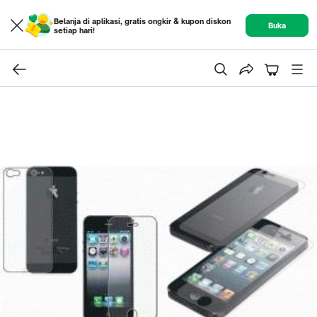
Belanja di aplikasi, gratis ongkir & kupon diskon
Buka
setiap hari!