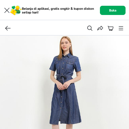
Belanja di aplikasi, gratis ongkir & kupon diskon
Buka
setiap hari!