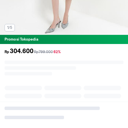
1/5
Promosi Tokopedia
304.600
sebelum
diskon
Rp
Rp799.000
62%
promo