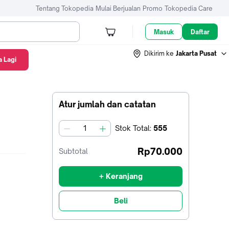
Tentang Tokopedia
Mulai Berjualan
Promo
Tokopedia Care
Masuk
Daftar
Dikirim ke
Jakarta Pusat
 Lagi
Atur jumlah dan catatan
Stok
Total
:
555
jumlah
Rp70.000
Subtotal
+ Keranjang
Beli