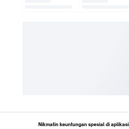
Register Mall
Tokopedia Apps
Billing & Top up
Deals Tokopedia
Finance
Free Shipping
© 2009 -
2026
, PT. Tokopedia. All Rights Reserved.