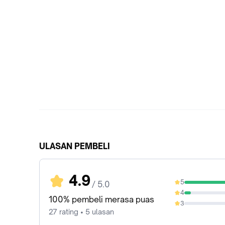
ULASAN PEMBELI
4.9
5
/ 5.0
92.59%
4
7.41%
100% pembeli merasa puas
3
0%
27 rating • 5 ulasan