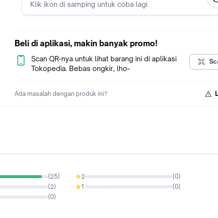
Klik ikon di samping untuk coba lagi
Beli di aplikasi, makin banyak promo!
Scan QR-nya untuk lihat barang ini di aplikasi
Sc
Tokopedia. Bebas ongkir, lho~
Ada masalah dengan produk ini?
(
25
)
2
(
0
)
0%
(
2
)
1
(
0
)
0%
(
0
)