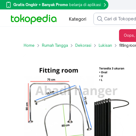
Gratis Ongkir + Banyak Promo
belanja di aplikasi
Kategori
Oops, 
fitting room / kamar pas bentuk oval
Home
Rumah Tangga
Dekorasi
Lukisan
fitting ro