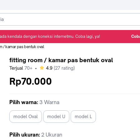
ada kendala dengan koneksi internetmu. Coba lagi, ya!
Coba
Detail Produk
Ulasan
Rekomendasi
om / kamar pas bentuk oval
fitting room / kamar pas bentuk oval
bintang
Terjual
70+
•
4.9
(
27
rating)
Rp70.000
Pilih
warna
:
3 Warna
model Oval
model U
model L
Pilih
ukuran
:
2 Ukuran