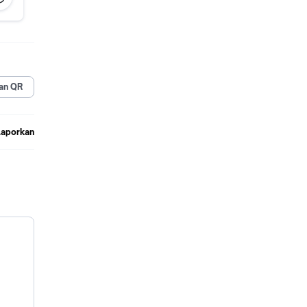
an QR
Laporkan