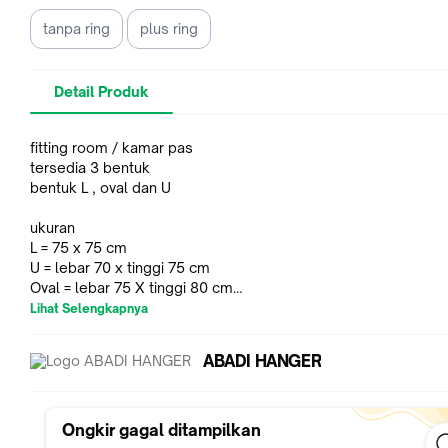
tanpa ring
plus ring
Detail Produk
fitting room / kamar pas
tersedia 3 bentuk
bentuk L , oval dan U
ukuran
L = 75 x 75 cm
U = lebar 70 x tinggi 75 cm
Oval = lebar 75 X tinggi 80 cm
Lihat Selengkapnya
harga grosir chat admin
barang langsung dari pabrik
ABADI HANGER
Ongkir gagal ditampilkan