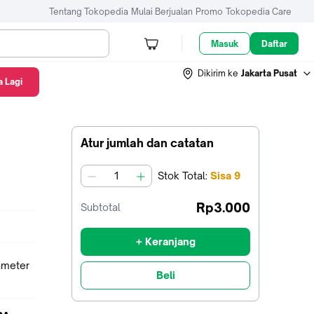
Tentang Tokopedia
Mulai Berjualan
Promo
Tokopedia Care
Masuk
Daftar
Dikirim ke
Jakarta Pusat
 Lagi
Atur jumlah dan catatan
Stok
Total
:
Sisa
9
jumlah
Rp3.000
Subtotal
+ Keranjang
ameter
Beli