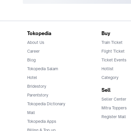
Tokopedia
Buy
About Us
Train Ticket
Career
Flight Ticket
Blog
Ticket Events
Tokopedia Salam
Hotlist
Hotel
Category
Bridestory
Sell
Parentstory
Seller Center
Tokopedia Dictionary
Mitra Toppers
Mall
Register Mall
Tokopedia Apps
Billing & Top up