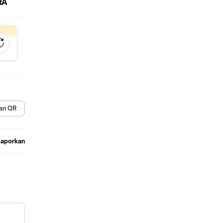
RA
an QR
Laporkan