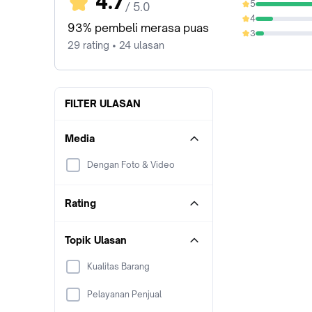
4.7
5
/ 5.0
79.31%
4
13.79%
93% pembeli merasa puas
3
6.9%
29 rating • 24 ulasan
FILTER ULASAN
Media
Dengan Foto & Video
Rating
Topik Ulasan
Kualitas Barang
Pelayanan Penjual