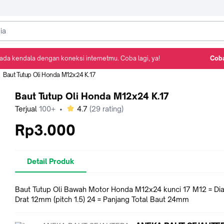
ada kendala dengan koneksi internetmu. Coba lagi, ya!
Coba
Detail Produk
Ulasan
Rekomendasi
Baut Tutup Oli Honda M12x24 K.17
Baut Tutup Oli Honda M12x24 K.17
bintang
Terjual
100+
•
4.7
(
29
rating)
Rp3.000
Detail Produk
Baut Tutup Oli Bawah Motor Honda M12x24 kunci 17 M12 = Di
Drat 12mm (pitch 1.5) 24 = Panjang Total Baut 24mm