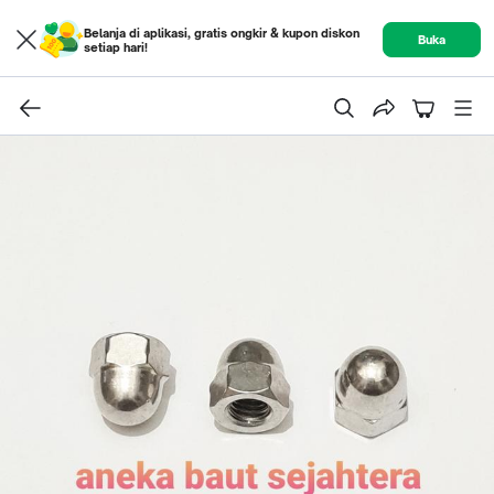
Belanja di aplikasi, gratis ongkir & kupon diskon
Buka
setiap hari!