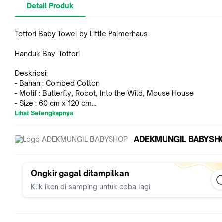
Detail Produk
Tottori Baby Towel by Little Palmerhaus
Handuk Bayi Tottori
Deskripsi:
- Bahan : Combed Cotton
- Motif : Butterfly, Robot, Into the Wild, Mouse House
- Size : 60 cm x 120 cm
Lihat Selengkapnya
Tottori Baby Towel adalah handuk bayi yang terbuat dari 100%
ADEKMUNGIL BABYSH
combed, sangat halus saat digunakan sehingga tidak melukai 
bayi yang cenderung sensitif.
Handuk ini hypoallergenic, tahan terhadap bau, jamur, dan bak
bahkan setelah banyak pencucian.
Ongkir gagal ditampilkan
Kapas premium 100% yang mampu menyerap air hingga dua k
Klik ikon di samping untuk coba lagi
lebih cepat & mengering setelahnya.
Bebas dari bahan kimia berbahaya seperti zat pencampur opt
alkilfenol etoksilat.