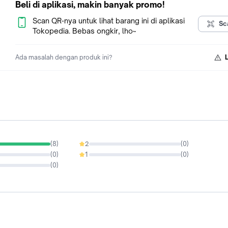
Beli di aplikasi, makin banyak promo!
Scan QR-nya untuk lihat barang ini di aplikasi
Sc
Tokopedia. Bebas ongkir, lho~
Ada masalah dengan produk ini?
(
8
)
2
(
0
)
0%
(
0
)
1
(
0
)
0%
(
0
)