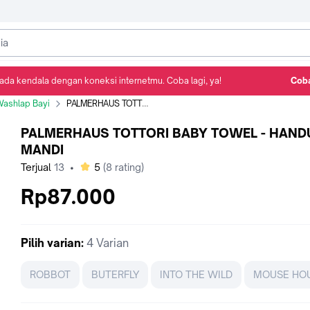
ada kendala dengan koneksi internetmu. Coba lagi, ya!
Coba
Detail Produk
Ulasan
Rekomendasi
ashlap Bayi
PALMERHAUS TOTTORI BABY TOWEL - HANDUK MANDI
PALMERHAUS TOTTORI BABY TOWEL - HAND
MANDI
bintang
Terjual
13
•
5
(
8
rating)
Rp87.000
Pilih
varian
:
4 Varian
ROBBOT
BUTERFLY
INTO THE WILD
MOUSE HO