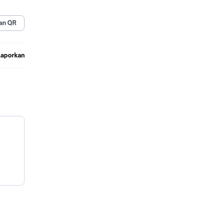
an QR
Laporkan