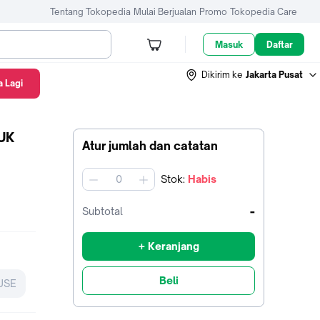
Tentang Tokopedia
Mulai Berjualan
Promo
Tokopedia Care
Masuk
Daftar
Dikirim ke
Jakarta Pusat
 Lagi
UK
Atur jumlah dan catatan
Stok
:
Habis
jumlah
-
Subtotal
+ Keranjang
Beli
USE