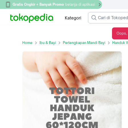
Gratis Ongkir + Banyak Promo
belanja di aplikasi
Kategori
Oops, 
PALMERHAUS TOTTORI BABY TOWEL - HANDUK MANDI
Home
Ibu & Bayi
Perlengkapan Mandi Bayi
Handuk W