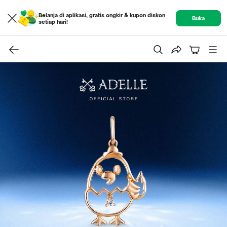
Belanja di aplikasi, gratis ongkir & kupon diskon
Buka
setiap hari!