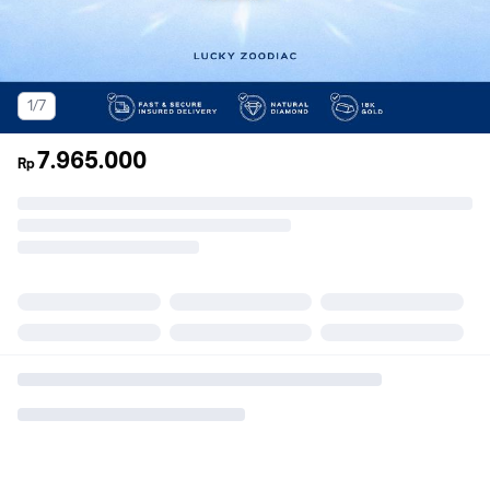
1/7
7.965.000
Rp