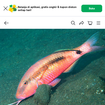
Belanja di aplikasi, gratis ongkir & kupon diskon
Buka
setiap hari!