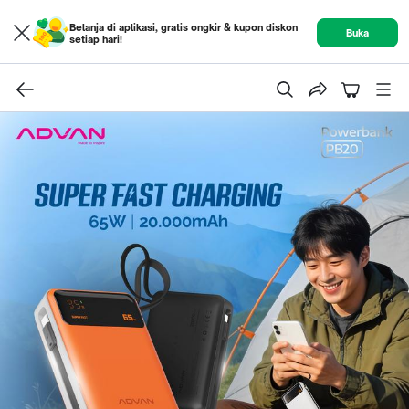
Belanja di aplikasi, gratis ongkir & kupon diskon
Buka
setiap hari!