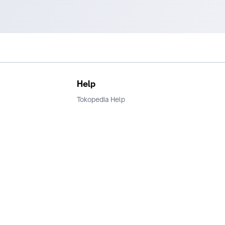
Help
Tokopedia Help
Terms and Condition
Privacy
Keamanan & Privasi