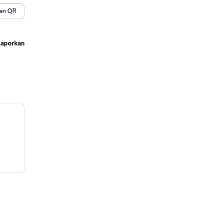
ansi
an QR
Laporkan