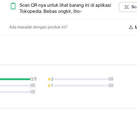
===== Tidak ada garansi toko untuk produk apapun / klaim gar
Scan QR-nya untuk lihat barang ini di aplikasi
Sc
bisa langsung ke produsen =====
Tokopedia. Bebas ongkir, lho~
Ada masalah dengan produk ini?
(
21
)
2
(
0
)
0%
(
0
)
1
(
0
)
0%
(
0
)