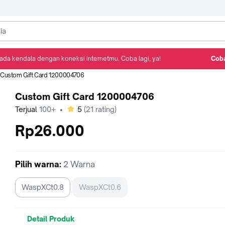
ada kendala dengan koneksi internetmu. Coba lagi, ya!
Coba
Detail Produk
Ulasan
Rekomendasi
Custom Gift Card 1200004706
Custom Gift Card 1200004706
bintang
Terjual
100+
•
5
(
21
rating)
Rp26.000
Pilih
warna
:
2 Warna
WaspXCt0.8
WaspXCt0.6
Detail Produk