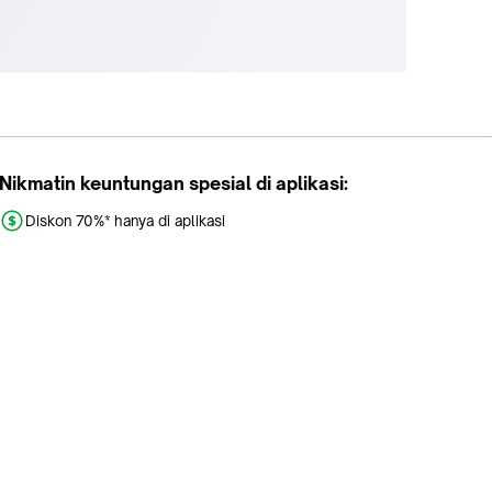
Nikmatin keuntungan spesial di aplikasi:
Diskon 70%* hanya di aplikasi
Promo khusus aplikasi
Gratis Ongkir tiap hari
Buka aplikasi dengan scan QR atau klik tombol: