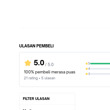
ULASAN PEMBELI
5.0
5
/ 5.0
100%
4
0%
100% pembeli merasa puas
3
0%
21 rating • 5 ulasan
FILTER ULASAN