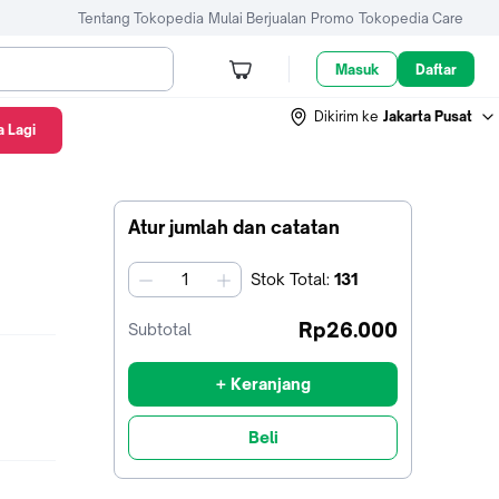
Tentang Tokopedia
Mulai Berjualan
Promo
Tokopedia Care
Masuk
Daftar
Dikirim ke
Jakarta Pusat
 Lagi
Atur jumlah dan catatan
Stok
Total
:
131
jumlah
Rp26.000
Subtotal
+ Keranjang
Beli