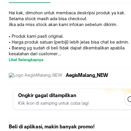
Hai kak, dimohon untuk membaca deskripsi produk ya kak.
Selama stock masih ada bisa checkout.
Jika ada miss stock akan kami infokan sebelum dikirim.
• Produk kami pasti original.
• Harga produk satuan (perbiji) lebih jelas bisa chat ke admin.
• Barang yg sudah di beli tidak dapat dikembalikan apabila
kesalahan dari customer.
Lihat Selengkapnya
Packing :
- Free bubblewrap
AegisMalang_NEW
- Free sticker fragile dan wajib video unboxing.
*Demi kenyamanan bersama harap melakukan video unboxing
awal sampai akhir.
Ongkir gagal ditampilkan
Klik ikon di samping untuk coba lagi
*Resiko di ekspedisi bukan tanggung jawab kami, silahkan
menambahkan packing dus supaya lebih aman.
*Melakukan order berarti dianggap setuju.
Beli di aplikasi, makin banyak promo!