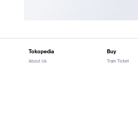
Tokopedia
Buy
About Us
Train Ticket
Career
Flight Ticket
Blog
Ticket Events
Tokopedia Salam
Hotlist
Hotel
Category
Bridestory
Sell
Parentstory
Seller Center
Tokopedia Dictionary
Mitra Toppers
Mall