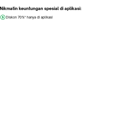
Nikmatin keuntungan spesial di aplikasi:
Diskon 70%* hanya di aplikasi
Promo khusus aplikasi
Gratis Ongkir tiap hari
Buka aplikasi dengan scan QR atau klik tombol:
Pelajari Selengkapnya