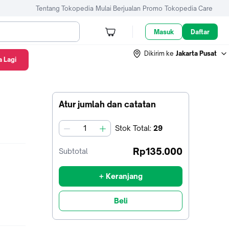
Tentang Tokopedia
Mulai Berjualan
Promo
Tokopedia Care
Masuk
Daftar
Dikirim ke
Jakarta Pusat
 Lagi
Atur jumlah dan catatan
Stok
Total
:
29
jumlah
Rp135.000
Subtotal
+ Keranjang
Beli