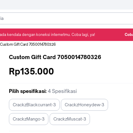
ada kendala dengan koneksi internetmu. Coba lagi, ya!
Coba
Detail Produk
Ulasan
Rekomendasi
Custom Gift Card 7050014780326
Custom Gift Card 7050014780326
Rp135.000
Pilih
spesifikasi
:
4 Spesifikasi
CrackzBlackcurrant-3
CrackzHoneydew-3
CrackzMango-3
CrackzMuscat-3