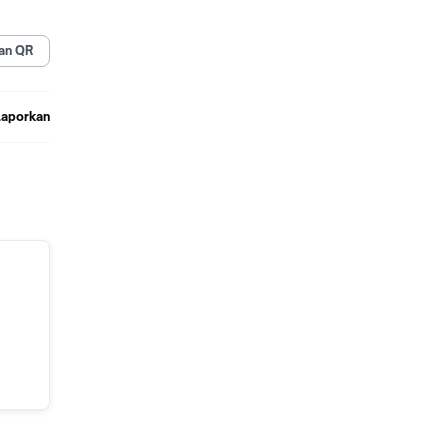
an QR
Laporkan