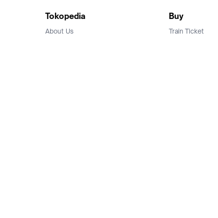
Tokopedia
Buy
About Us
Train Ticket
Career
Flight Ticket
Blog
Ticket Events
Tokopedia Salam
Hotlist
Hotel
Category
Bridestory
Sell
Parentstory
Seller Center
Tokopedia Dictionary
Mitra Toppers
Mall
Register Mall
Tokopedia Apps
Billing & Top up
Deals Tokopedia
Finance