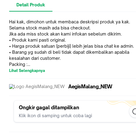
Detail Produk
Hai kak, dimohon untuk membaca deskripsi produk ya kak.
Selama stock masih ada bisa checkout.
Jika ada miss stock akan kami infokan sebelum dikirim.
• Produk kami pasti original.
• Harga produk satuan (perbiji) lebih jelas bisa chat ke admin.
• Barang yg sudah di beli tidak dapat dikembalikan apabila
kesalahan dari customer.
Packing :
– Free bubblewrap
Lihat Selengkapnya
– Free sticker fragile dan wajib video unboxing.
*Demi kenyamanan bersama harap melakukan video unboxing
AegisMalang_NEW
awal sampai akhir.
*Resiko di ekspedisi bukan tanggung jawab kami, silahkan
menambahkan packing dus supaya lebih aman.
*Melakukan order berarti dianggap setuju.
Ongkir gagal ditampilkan
===== Tidak ada garansi toko untuk produk apapun / klaim gar
Klik ikon di samping untuk coba lagi
bisa langsung ke produsen =====