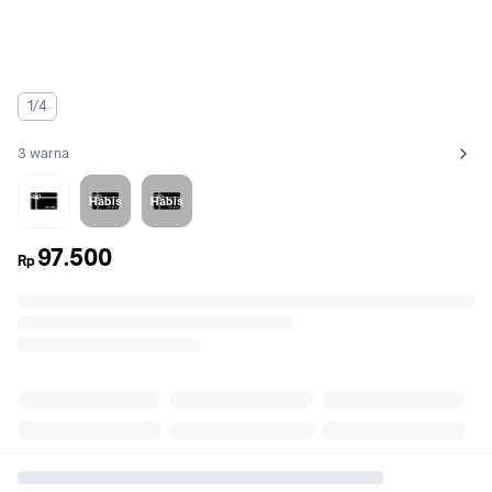
1/4
3 warna
Lihat semua variant:
VidiSoursop
VeniPeach
ViciGuava
Habis
Habis
97.500
Rp