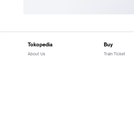
Tokopedia
Buy
About Us
Train Ticket
Career
Flight Ticket
Blog
Ticket Events
Tokopedia Salam
Hotlist
Hotel
Category
Bridestory
Sell
Parentstory
Seller Center
Tokopedia Dictionary
Mitra Toppers
Mall
Register Mall