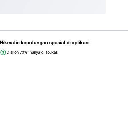
Nikmatin keuntungan spesial di aplikasi:
Diskon 70%* hanya di aplikasi
Promo khusus aplikasi
Gratis Ongkir tiap hari
Buka aplikasi dengan scan QR atau klik tombol: