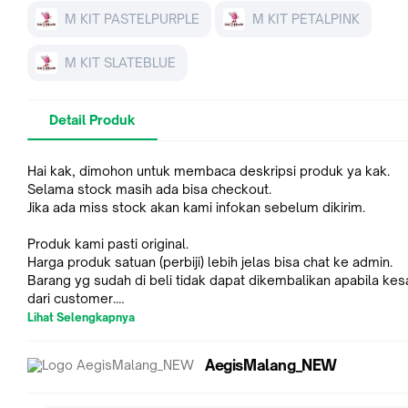
M KIT PASTELPURPLE
M KIT PETALPINK
M KIT SLATEBLUE
Detail Produk
Hai kak, dimohon untuk membaca deskripsi produk ya kak.
Selama stock masih ada bisa checkout.
Jika ada miss stock akan kami infokan sebelum dikirim.
Produk kami pasti original.
Harga produk satuan (perbiji) lebih jelas bisa chat ke admin.
Barang yg sudah di beli tidak dapat dikembalikan apabila kes
dari customer.
Lihat Selengkapnya
Packing :
- Free bubblewrap
AegisMalang_NEW
- Free sticker fragile dan wajib video unboxing.
*Demi kenyamanan bersama harap melakukan video unboxing