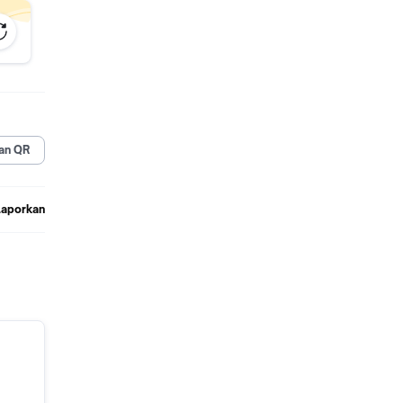
ansi
an QR
Laporkan