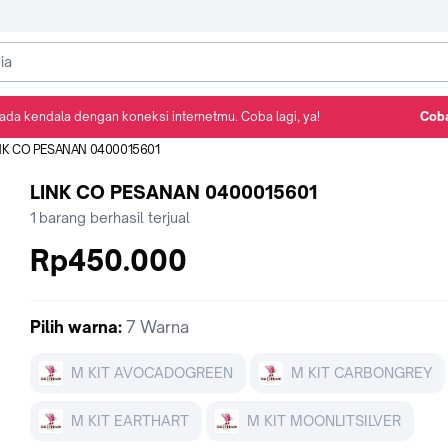
ada kendala dengan koneksi internetmu. Coba lagi, ya!
Coba
Detail Produk
Ulasan
Rekomendasi
NK CO PESANAN 0400015601
LINK CO PESANAN 0400015601
1
barang berhasil terjual
Rp450.000
Pilih
warna
:
7 Warna
M KIT AVOCADOGREEN
M KIT CARBONGREY
M KIT EARTHART
M KIT MOONLITSILVER