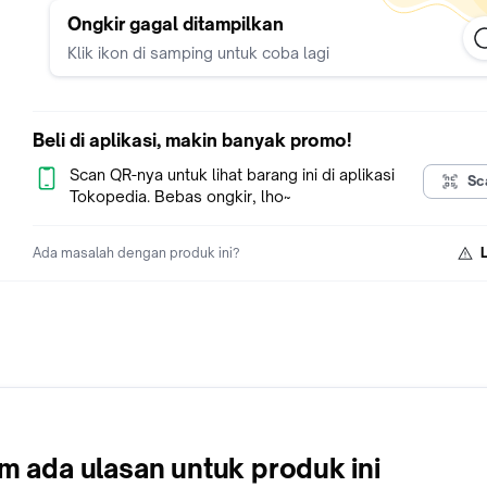
awal sampai akhir.
Ongkir gagal ditampilkan
Klik ikon di samping untuk coba lagi
*Resiko di ekspedisi bukan tanggung jawab kami, silahkan
menambahkan packing dus supaya lebih aman.
*Melakukan order berarti dianggap setuju.
Beli di aplikasi, makin banyak promo!
===== Tidak ada garansi toko untuk produk apapun / klaim gar
Scan QR-nya untuk lihat barang ini di aplikasi
Sc
bisa langsung ke produsen =====
Tokopedia. Bebas ongkir, lho~
Ada masalah dengan produk ini?
m ada ulasan untuk produk ini