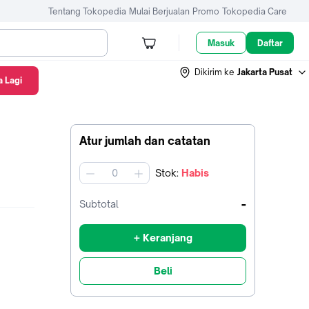
Tentang Tokopedia
Mulai Berjualan
Promo
Tokopedia Care
Masuk
Daftar
Dikirim ke
Jakarta Pusat
 Lagi
Atur jumlah dan catatan
Stok
:
Habis
jumlah
-
Subtotal
+ Keranjang
Beli