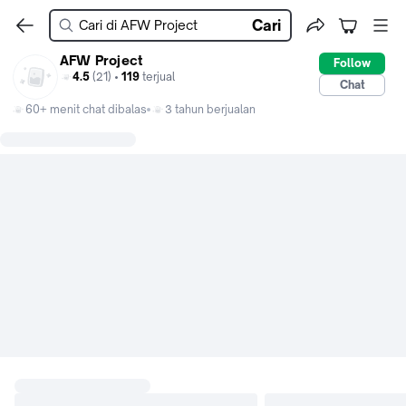
Cari
AFW Project
Follow
4.5
(21) •
119
terjual
Chat
60+ menit chat dibalas
3 tahun berjualan