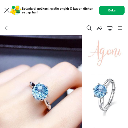
Belanja di aplikasi, gratis ongkir & kupon diskon
Buka
setiap hari!