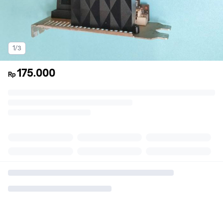
1/3
175.000
Rp