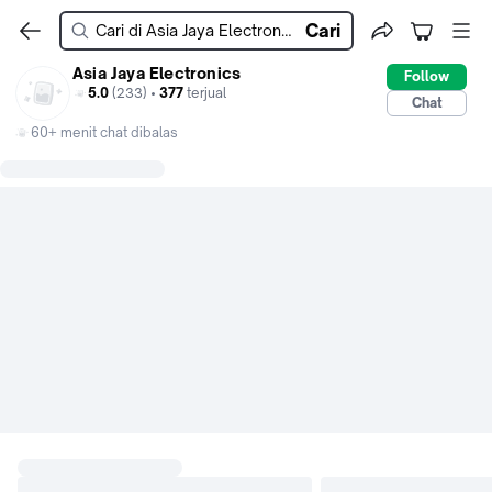
Cari
Asia Jaya Electronics
Follow
5.0
(233) •
377
terjual
Chat
60+ menit chat dibalas