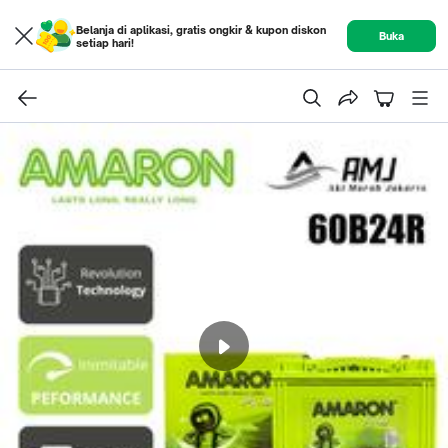
Belanja di aplikasi, gratis ongkir & kupon diskon
Buka
setiap hari!