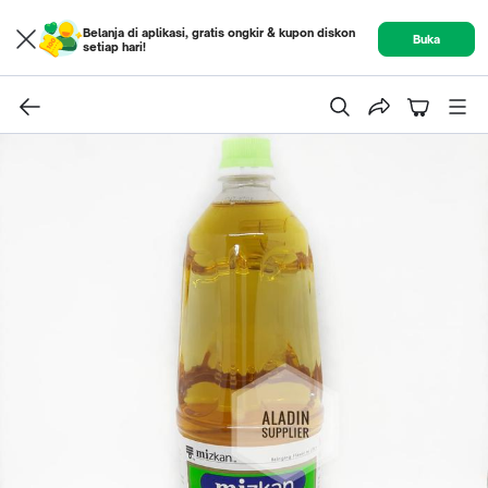
Belanja di aplikasi, gratis ongkir & kupon diskon
Buka
setiap hari!