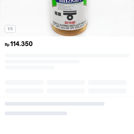
1/5
114.350
Rp