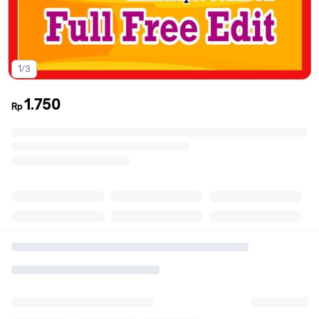
1/3
1.750
Rp