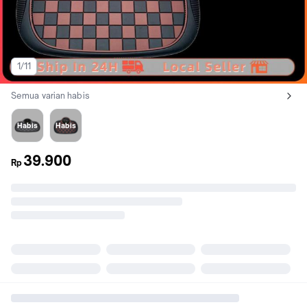
1/11
Semua varian habis
Lihat semua variant:
Grey
Brown
Habis
Habis
39.900
Rp