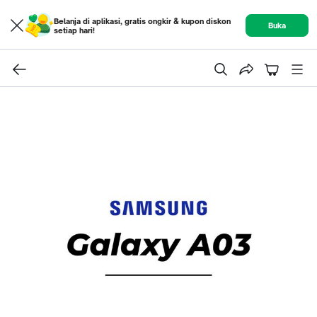
Belanja di aplikasi, gratis ongkir & kupon diskon
Buka
setiap hari!