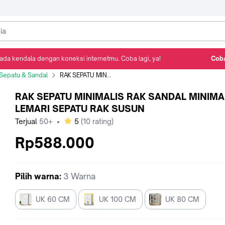
ada kendala dengan koneksi internetmu. Coba lagi, ya!
Coba
Detail Produk
Ulasan
Rekomendasi
Sepatu & Sandal
RAK SEPATU MINIMALIS RAK SANDAL MINIMALIS LEMARI SEPATU RAK SUSUN
RAK SEPATU MINIMALIS RAK SANDAL MINIMA
LEMARI SEPATU RAK SUSUN
bintang
Terjual
50+
•
5
(
10
rating)
Rp588.000
Pilih
warna
:
3 Warna
UK 60 CM
UK 100 CM
UK 80 CM