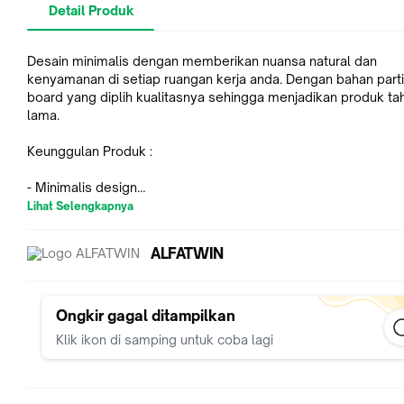
Detail Produk
Desain minimalis dengan memberikan nuansa natural dan
kenyamanan di setiap ruangan kerja anda. Dengan bahan parti
board yang diplih kualitasnya sehingga menjadikan produk ta
lama.
Keunggulan Produk :
- Minimalis design
- bahan tebel dan kokoh
Lihat Selengkapnya
- Knockdown
- Harga terjangkau
ALFATWIN
- cocok untuk sepatu. sandal. rak buku. loker dan lemari pakai
UKURAN
Ongkir gagal ditampilkan
- 60 cm :60 x 33 x 120 Cm
Klik ikon di samping untuk coba lagi
-100 cm :100 x 33 x 120 Cm
- UK 80 cm : 80 x 34 x 100 cm