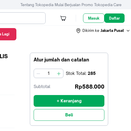
Tentang Tokopedia
Mulai Berjualan
Promo
Tokopedia Care
Masuk
Daftar
Dikirim ke
Jakarta Pusat
 Lagi
LIS
Atur jumlah dan catatan
Stok
Total
:
285
jumlah
Rp588.000
Subtotal
+ Keranjang
Beli