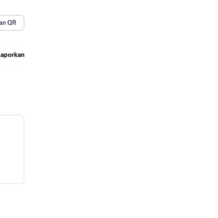
an QR
,Tapi
 PALING
Laporkan