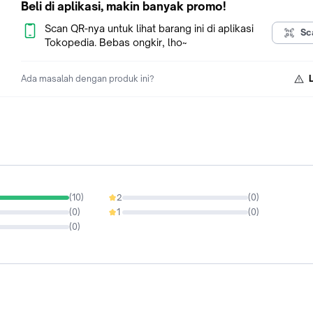
Beli di aplikasi, makin banyak promo!
NOTE :
Scan QR-nya untuk lihat barang ini di aplikasi
Sc
Hati-Hati dalam belanja LAPAK Sebelah. Lebih Murah harganya
Tokopedia. Bebas ongkir, lho~
Perhatikan KUALITAS BARANG NYa. Lapak ini di jamin HARGA
MURAH DAN BAGUS KUALITAS NYA
Ada masalah dengan produk ini?
(
10
)
2
(
0
)
0%
(
0
)
1
(
0
)
0%
(
0
)