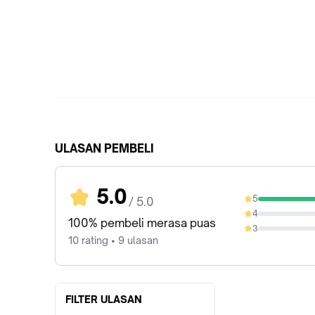
ULASAN PEMBELI
5.0
5
/ 5.0
100%
4
0%
100% pembeli merasa puas
3
0%
10 rating • 9 ulasan
FILTER ULASAN