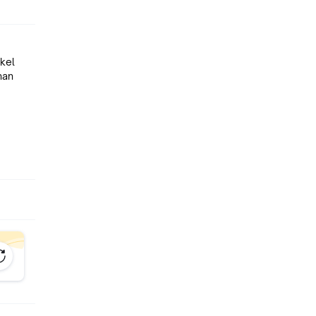
kel
han
an dll