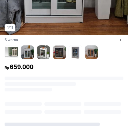
1/11
6 warna
Lihat semua variant:
MARBEL
PINTU SLIDING
PINTU BIASA
PINTU SLIDING W
PINTU SLIDING O
PINTU SLIDING C
659.000
Rp