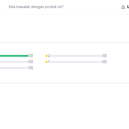
Ada masalah dengan produk ini?
(
3
)
2
(
0
)
0%
(
0
)
1
(
0
)
0%
(
0
)