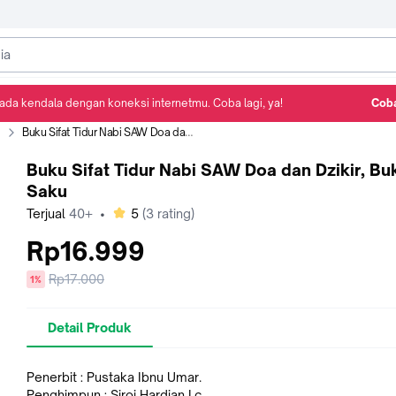
ada kendala dengan koneksi internetmu. Coba lagi, ya!
Coba
Detail Produk
Ulasan
Rekomendasi
m
Buku Sifat Tidur Nabi SAW Doa dan Dzikir, Buku Saku
Buku Sifat Tidur Nabi SAW Doa dan Dzikir, Bu
Saku
bintang
Terjual
40+
•
5
(
3
rating)
Rp16.999
Harga
Rp17.000
diskon
1%
sebelum
diskon
Detail Produk
Penerbit : Pustaka Ibnu Umar.
Penghimpun : Siroj Hardian Lc.