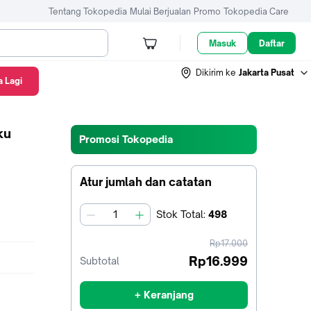
Tentang Tokopedia
Mulai Berjualan
Promo
Tokopedia Care
Masuk
Daftar
Dikirim ke
Jakarta Pusat
 Lagi
ku
Promosi Tokopedia
Atur jumlah dan catatan
Stok
Total
:
498
jumlah
harga
Rp17.000
sebelum
Rp16.999
Subtotal
diskon
+ Keranjang