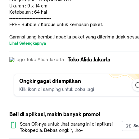
Ukuran : 9 x 14 cm
Ketebalan : 64 hal
---------------------------
FREE Bubble / Kardus untuk kemasan paket.
---------------------------
Garansi uang kembali apabila paket yang diterima tidak sesua
dengan deskripsi.
Lihat Selengkapnya
Semua produk yang dijual di toko kami ORIGINAL langsung da
penerbit.
Toko Alida Jakarta
TERSEDIA : Al-Quran, Buku Agama dan Umum, Buku Anak, Bu
Pelajaran Sekolah, Puzzle, Rekal Alquran, Kitab Kuning / Kitab
Pesantren, CUSTOM Cover dan Sisipan.
Ongkir gagal ditampilkan
Klik ikon di samping untuk coba lagi
Beli di aplikasi, makin banyak promo!
Scan QR-nya untuk lihat barang ini di aplikasi
Sc
Tokopedia. Bebas ongkir, lho~