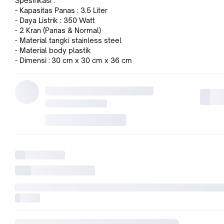
Spesifikasi :
- Kapasitas Panas : 3.5 Liter
- Daya Listrik : 350 Watt
- 2 Kran (Panas & Normal)
- Material tangki stainless steel
- Material body plastik
- Dimensi : 30 cm x 30 cm x 36 cm
- Garansi Resmi MIYAKO 1 Tahun
Dengan ukuran yang minimalis dan simple
Miyako WD-186H - Dispenser Hot and Normal
hadir untuk memenuhi kebutuhan keseharian anda. Memiliki 2
yang berbeda, yaitu panas dan dingin. Membuat anda dan kel
menjadi lebih mudah untuk meminum air.