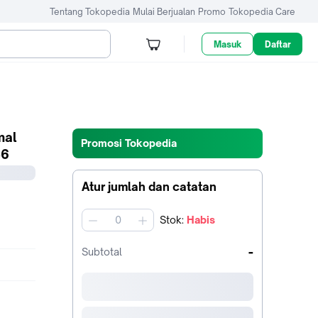
Tentang Tokopedia
Mulai Berjualan
Promo
Tokopedia Care
Masuk
Daftar
mal
Promosi Tokopedia
86
Atur jumlah dan catatan
Stok
:
Habis
jumlah
-
Subtotal