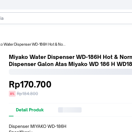
er Dispenser WD-186H Hot & Normal Dispenser Galon Atas Miyako WD 186 H WD186
Miyako Water Dispenser WD-186H Hot & Nor
Dispenser Galon Atas Miyako WD 186 H WD1
Rp170.700
Harga
Rp184.800
diskon
8%
sebelum
diskon
Detail Produk
Dispenser MIYAKO WD-186H