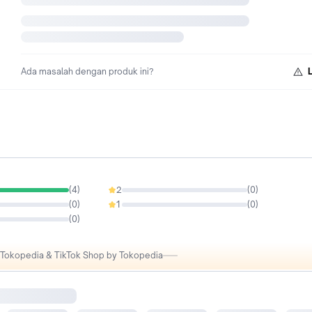
Ada masalah dengan produk ini?
(
4
)
2
(
0
)
0%
(
0
)
1
(
0
)
0%
(
0
)
i Tokopedia & TikTok Shop by Tokopedia