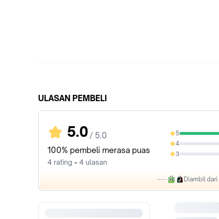
ULASAN PEMBELI
5.0
5
/ 5.0
100%
4
0%
100% pembeli merasa puas
3
0%
4 rating • 4 ulasan
Diambil dar