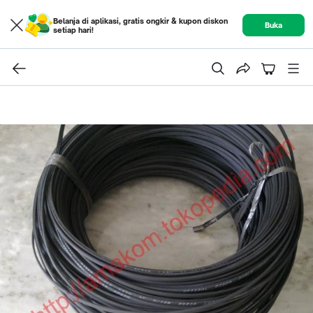
Belanja di aplikasi, gratis ongkir & kupon diskon
Buka
setiap hari!