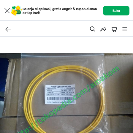
Belanja di aplikasi, gratis ongkir & kupon diskon
Buka
setiap hari!