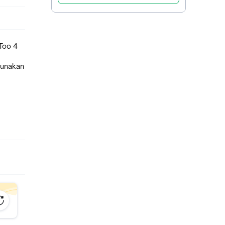
 Too 4
gunakan
 setiap