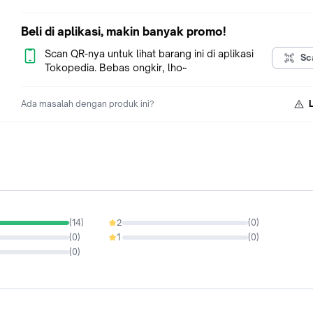
Beli di aplikasi, makin banyak promo!
Scan QR-nya untuk lihat barang ini di aplikasi
Sc
Tokopedia. Bebas ongkir, lho~
Ada masalah dengan produk ini?
(
14
)
2
(
0
)
0%
(
0
)
1
(
0
)
0%
(
0
)