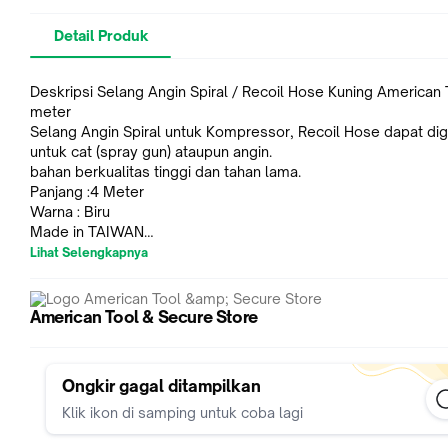
Detail Produk
Deskripsi Selang Angin Spiral / Recoil Hose Kuning American
meter
Selang Angin Spiral untuk Kompressor, Recoil Hose dapat di
untuk cat (spray gun) ataupun angin.
bahan berkualitas tinggi dan tahan lama.
Panjang :4 Meter
Warna : Biru
Made in TAIWAN
working preasure: 120psi-145psi
Lihat Selengkapnya
Sudah tersedia dua coupler di masing-masing ujung selang.
Mohon baca syarat & ketentuan Transaksi di catatan Toko dan
Transaksi yang dianggap telah sepakat / setuju.
American Tool & Secure Store
Hubungi Admin kami untuk ketersediaan stok.
Ongkir gagal ditampilkan
Klik ikon di samping untuk coba lagi