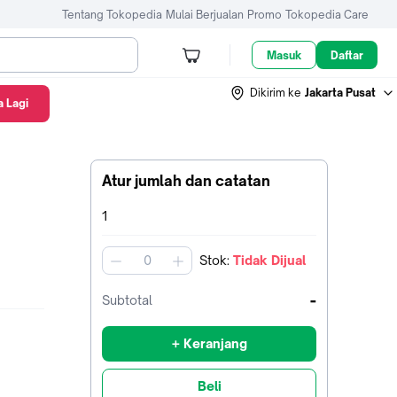
Tentang Tokopedia
Mulai Berjualan
Promo
Tokopedia Care
Masuk
Daftar
Dikirim ke
Jakarta Pusat
 Lagi
Atur jumlah dan catatan
Terpilih:
1
Stok
:
Tidak Dijual
jumlah
-
Subtotal
+ Keranjang
Beli