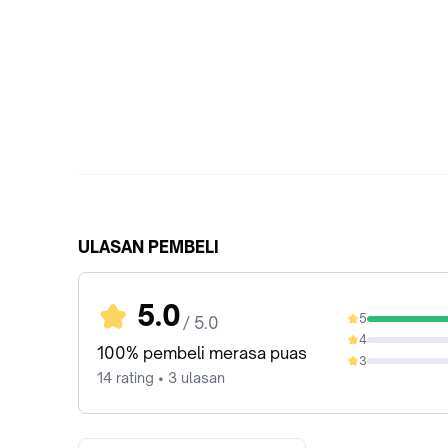
ULASAN PEMBELI
5.0
5
/ 5.0
100%
4
0%
100% pembeli merasa puas
3
0%
14 rating • 3 ulasan