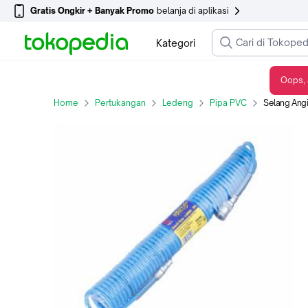
Gratis Ongkir + Banyak Promo
belanja di aplikasi
Kategori
Oops, 
Selang Angin Spiral Recoil Hose PU 4Meter American Tool 8958799B - 1
Home
Pertukangan
Ledeng
Pipa PVC
Selang Angin Sp