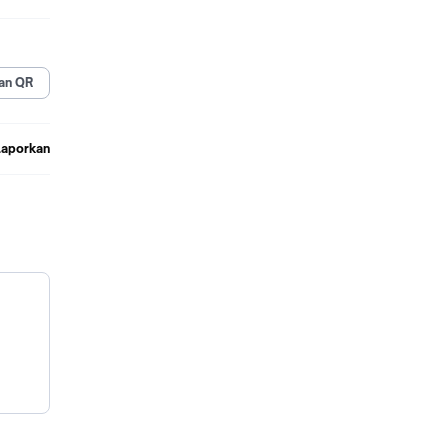
an QR
Laporkan