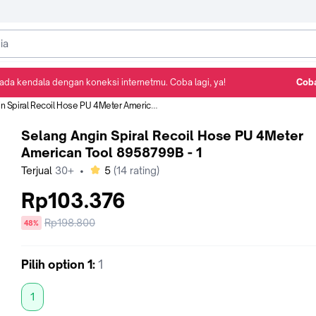
ada kendala dengan koneksi internetmu. Coba lagi, ya!
Coba
Detail Produk
Ulasan
Rekomendasi
iral Recoil Hose PU 4Meter American Tool 8958799B - 1
Selang Angin Spiral Recoil Hose PU 4Meter
American Tool 8958799B - 1
bintang
Terjual
30+
•
5
(
14
rating)
Rp103.376
Harga
Rp198.800
diskon
48%
sebelum
diskon
Pilih
option 1
:
1
1