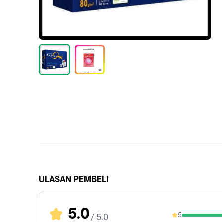
ULASAN PEMBELI
5.0
5
/ 5.0
100%