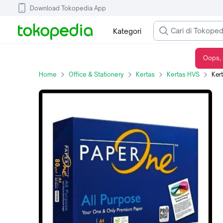
Download Tokopedia App
Kategori
Oops, 
Kertas HVS 80gr A4 Paperone 80gr A4
Home
Office & Stationery
Kertas
Kertas HVS
Ker