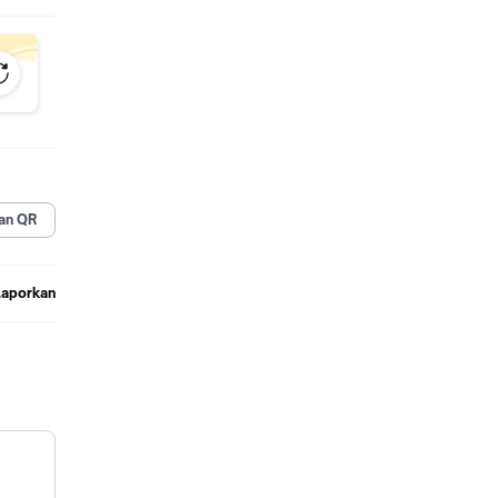
an QR
Laporkan