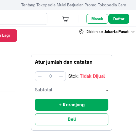
Tentang Tokopedia
Mulai Berjualan
Promo
Tokopedia Care
Masuk
Daftar
Dikirim ke
Jakarta Pusat
 Lagi
Atur jumlah dan catatan
Stok
:
Tidak Dijual
jumlah
-
Subtotal
+ Keranjang
Beli