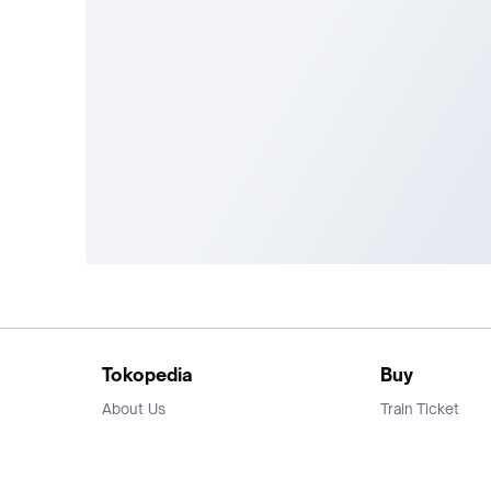
Tokopedia
Buy
About Us
Train Ticket
Career
Flight Ticket
Blog
Ticket Events