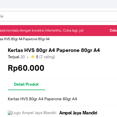
ada kendala dengan koneksi internetmu. Coba lagi, ya!
Coba
Detail Produk
Ulasan
Rekomendasi
tas HVS 80gr A4 Paperone 80gr A4
Kertas HVS 80gr A4 Paperone 80gr A4
bintang
Terjual
20
•
5
(
7
rating)
Rp60.000
Detail Produk
Kertas HVS 80gr A4 Paperone 80gr A4
Ampel Jaya Mandiri