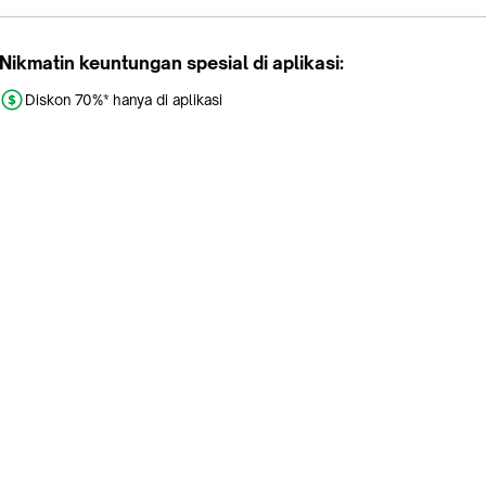
Nikmatin keuntungan spesial di aplikasi:
Diskon 70%* hanya di aplikasi
Promo khusus aplikasi
Gratis Ongkir tiap hari
Buka aplikasi dengan scan QR atau klik tombol:
Pelajari Selengkapnya