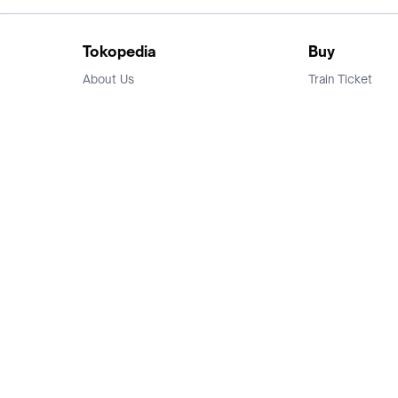
Tokopedia
Buy
About Us
Train Ticket
Career
Flight Ticket
Blog
Ticket Events
Tokopedia Salam
Hotlist
Hotel
Category
Bridestory
Sell
Parentstory
Seller Center
Tokopedia Dictionary
Mitra Toppers
Mall
Register Mall
Tokopedia Apps
Billing & Top up
Deals Tokopedia