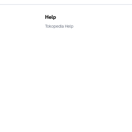
Help
Tokopedia Help
Terms and Condition
Privacy
Keamanan & Privasi
Ikuti Kami