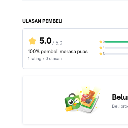
ULASAN PEMBELI
5.0
5
/ 5.0
100%
4
0%
100% pembeli merasa puas
3
0%
1 rating • 0 ulasan
Belu
Beli pro