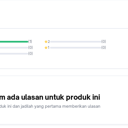
(
1
)
2
(
0
)
0%
(
0
)
1
(
0
)
0%
(
0
)
m ada ulasan untuk produk ini
duk ini dan jadilah yang pertama memberikan ulasan