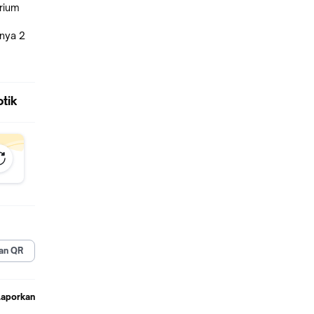
trium
knya 2
buhan
tik
an QR
Laporkan