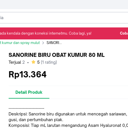
ada kendala dengan koneksi internetmu. Coba lagi, ya!
Coba
Detail Produk
Ulasan
Rekomendasi
t kumur dan spray mulut
SANORINE BIRU OBAT KUMUR 80 ML
SANORINE BIRU OBAT KUMUR 80 ML
bintang
Terjual
2
•
5
(
1
rating)
Rp13.364
Detail Produk
-------------------------
Deskripsi: Sanorine biru digunakan untuk mencegah sariawan,
gusi, dan pertumbuhan plak.
Komposisi: Tiap mL larutan mengandung Asam Hyaluronat 0,