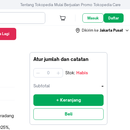
Tentang Tokopedia
Mulai Berjualan
Promo
Tokopedia Care
Masuk
Daftar
Dikirim ke
Jakarta Pusat
 Lagi
Atur jumlah dan catatan
Stok
:
Habis
jumlah
-
Subtotal
+ Keranjang
Beli
 radang
025%,