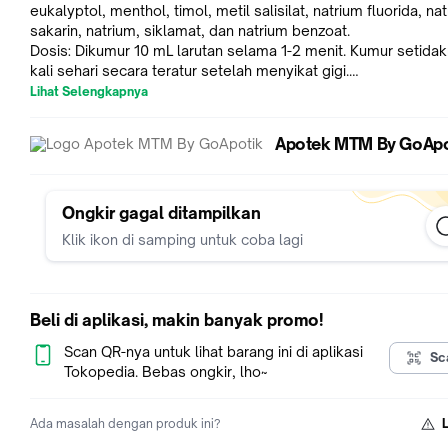
eukalyptol, menthol, timol, metil salisilat, natrium fluorida, na
sakarin, natrium, siklamat, dan natrium benzoat.
Dosis: Dikumur 10 mL larutan selama 1-2 menit. Kumur setida
kali sehari secara teratur setelah menyikat gigi.
Indikasi: Untuk mencegah sariawan, radang gusi, dan pertum
Lihat Selengkapnya
plak.
Perhatian Khusus: -
Apotek MTM By GoApo
Kemasan: Botol 80 mL larutan
NIE: DTL0632401040A1
Ongkir gagal ditampilkan
Klik ikon di samping untuk coba lagi
Beli di aplikasi, makin banyak promo!
Scan QR-nya untuk lihat barang ini di aplikasi
Sc
Tokopedia. Bebas ongkir, lho~
Ada masalah dengan produk ini?