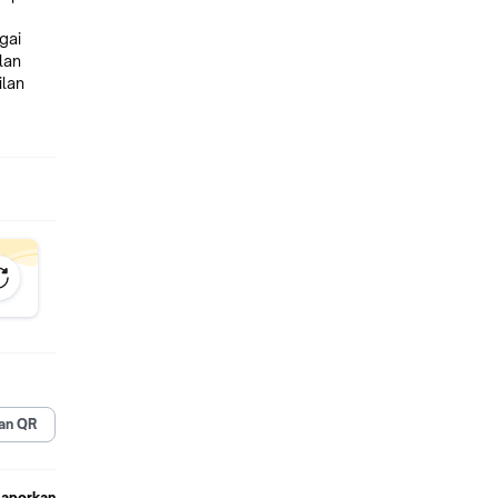
gai
lan
lan
 tugas
nya
jadikan
da
an buku
an
an QR
Laporkan