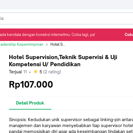
ada kendala dengan koneksi internetmu. Coba lagi, ya!
Coba
Detail Produk
Ulasan
Rekomendasi
eadership Kepemimpinan
Hotel Supervision,Teknik Supervisi & Uji Kompetensi U/ Pendidikan
Hotel Supervision,Teknik Supervisi & Uji
Kompetensi U/ Pendidikan
bintang
Terjual
11
•
5
(
2
rating)
Rp107.000
Detail Produk
Sinopsis: Kedudukan unik supervisor sebagai linking-pin antar
manajemen dan karyawan menyebabkan tiap supervisor hotel
pandai memosisikan diri agar ada keseimbangan tindakan set