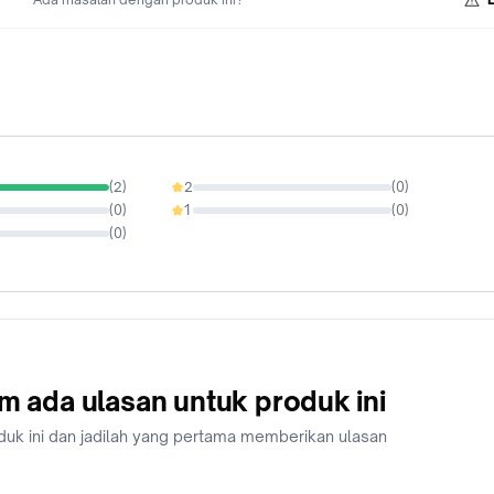
(
2
)
2
(
0
)
0%
(
0
)
1
(
0
)
0%
(
0
)
m ada ulasan untuk produk ini
duk ini dan jadilah yang pertama memberikan ulasan