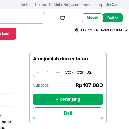
Tentang Tokopedia
Mulai Berjualan
Promo
Tokopedia Care
Masuk
Daftar
Dikirim ke
Jakarta Pusat
 Lagi
Atur jumlah dan catatan
Stok
Total
:
32
jumlah
Rp107.000
Subtotal
+ Keranjang
Beli
a
 harus
iap