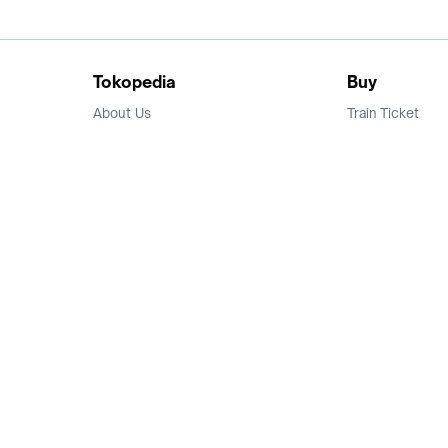
Tokopedia
Buy
About Us
Train Ticket
Career
Flight Ticket
Blog
Ticket Events
Tokopedia Salam
Hotlist
Hotel
Category
Bridestory
Sell
Parentstory
Seller Center
Tokopedia Dictionary
Mitra Toppers
Mall
Register Mall
Tokopedia Apps
Billing & Top up
Deals Tokopedia