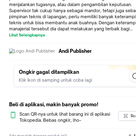
menjalankan tugasnya, atau dalam pengambilan keputusan.
Supervisor tak cukup hanya sebagai mandor, tetapi juga seba
pimpinan teknis di lapangan, perlu memiliki banyak keterampi
teknis untuk bisa membantu anak buahnya. Dengan keterampi
manajerial tersebut dia dapat melakukan yang terbaik bagi
manajemen dan top manajemen yang mempercayainya untuk
Lihat Selengkapnya
pengawasan. Tentunya jelas dalam pekerjaannya dituntut ada
aspek yang menyangkut teknis, manajerial dengan sentuhan
Andi Publisher
psikologis, dan tindakan yang menyertakan moral. Tentu men
supervisi suatu pekerjaan kompleks dan penuh tantangan, pa
situasi normal, atau di tengah krisis pekerjaan.
Ongkir gagal ditampilkan
Buku ini membahas lengkap peranan supervisor hotel dan
Klik ikon di samping untuk coba lagi
tantangannya sebagai Middle Manager yang bersinggungan
langsung dengan para pekerja pelaksana. Mata kuliah teknik
supervisi akan lebih lengkap dan fokus , apabila menggunak
ini sebagai acuan terutama pada semester III dan IV pendidik
Beli di aplikasi, makin banyak promo!
tinggi Pariwisata dan Perhotelan, di samping buku Hotel
Communication Management.
Scan QR-nya untuk lihat barang ini di aplikasi
Sc
Tokopedia. Bebas ongkir, lho~
Ada masalah dengan produk ini?