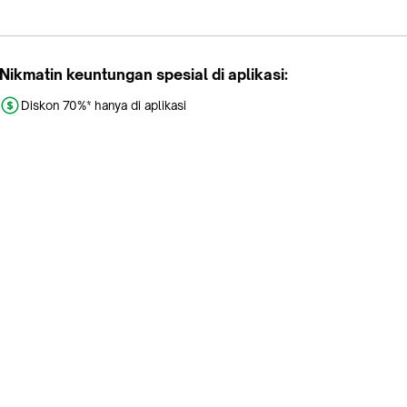
Nikmatin keuntungan spesial di aplikasi:
Diskon 70%* hanya di aplikasi
Promo khusus aplikasi
Gratis Ongkir tiap hari
Buka aplikasi dengan scan QR atau klik tombol:
Pelajari Selengkapnya