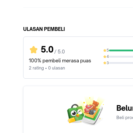
ULASAN PEMBELI
5.0
5
/ 5.0
100%
4
0%
100% pembeli merasa puas
3
0%
2 rating • 0 ulasan
Belu
Beli pro