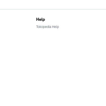
Help
Tokopedia Help
Terms and Condition
Privacy
Keamanan & Privasi
Ikuti Kami