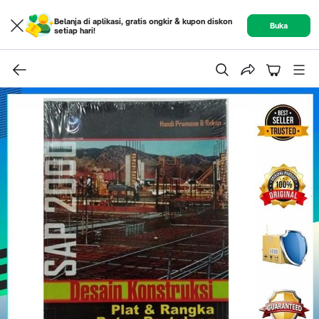
Belanja di aplikasi, gratis ongkir & kupon diskon
Buka
setiap hari!