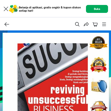
Belanja di aplikasi, gratis ongkir & kupon diskon
Buka
setiap hari!