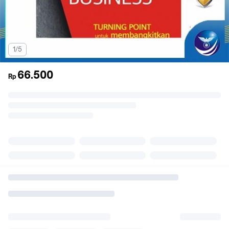
1/5
66.500
Rp