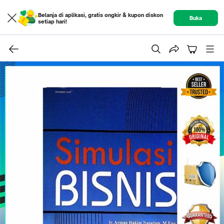
Belanja di aplikasi, gratis ongkir & kupon diskon
Buka
setiap hari!