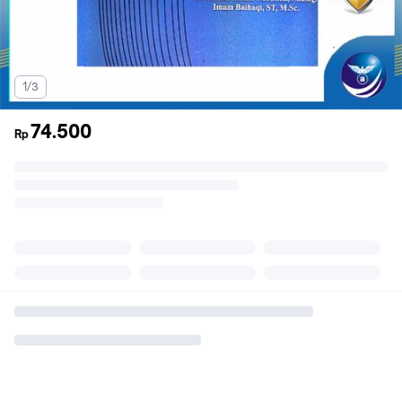
1/3
74.500
Rp