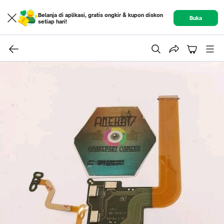
Belanja di aplikasi, gratis ongkir & kupon diskon
Buka
setiap hari!