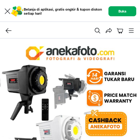
Belanja di aplikasi, gratis ongkir & kupon diskon
Buka
setiap hari!