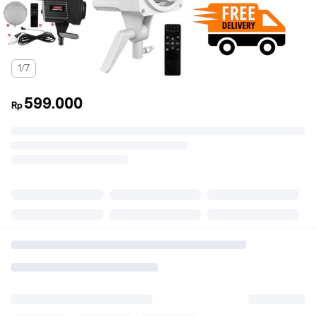
1/7
599.000
Rp