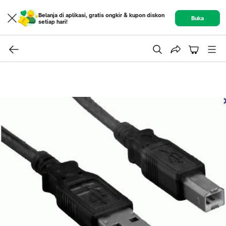
Belanja di aplikasi, gratis ongkir & kupon diskon
Buka
setiap hari!