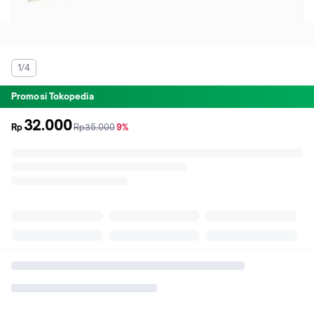
1/4
Promosi Tokopedia
32.000
sebelum
diskon
Rp
Rp35.000
9%
promo