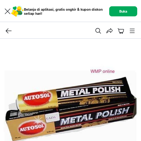
Belanja di aplikasi, gratis ongkir & kupon diskon
Buka
setiap hari!