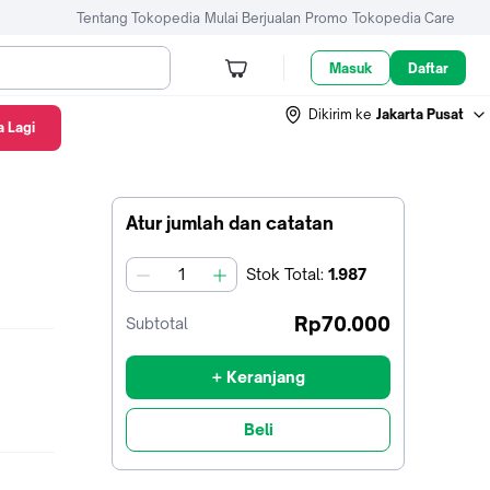
Tentang Tokopedia
Mulai Berjualan
Promo
Tokopedia Care
Masuk
Daftar
Dikirim ke
Jakarta Pusat
 Lagi
Atur jumlah dan catatan
Stok
Total
:
1.987
jumlah
Rp70.000
Subtotal
+ Keranjang
Beli