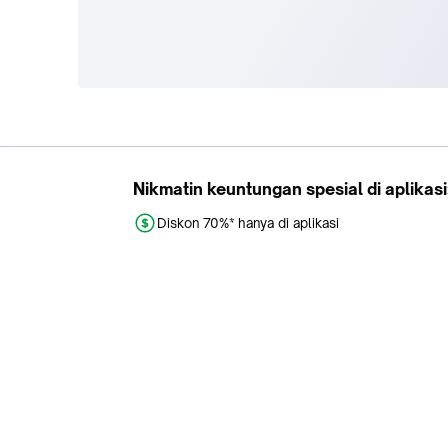
Tokopedia
Buy
About Us
Train Ticket
Career
Flight Ticket
Blog
Ticket Events
Tokopedia Salam
Hotlist
Hotel
Category
Bridestory
Sell
Parentstory
Seller Center
Tokopedia Dictionary
Mitra Toppers