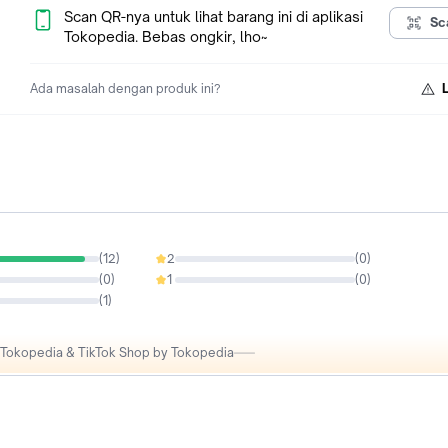
Scan QR-nya untuk lihat barang ini di aplikasi
Sc
Tokopedia. Bebas ongkir, lho~
Ada masalah dengan produk ini?
(
12
)
2
(
0
)
0%
(
0
)
1
(
0
)
0%
(
1
)
i Tokopedia & TikTok Shop by Tokopedia