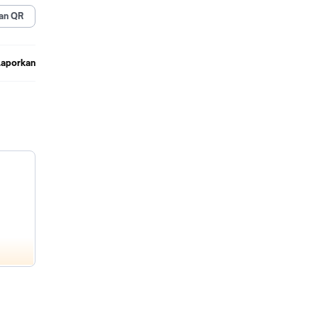
an QR
Laporkan