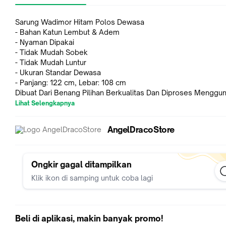
Sarung Wadimor Hitam Polos Dewasa
- Bahan Katun Lembut & Adem
- Nyaman Dipakai
- Tidak Mudah Sobek
- Tidak Mudah Luntur
- Ukuran Standar Dewasa
- Panjang: 122 cm, Lebar: 108 cm
Dibuat Dari Benang Pilihan Berkualitas Dan Diproses Menggu
Mesin Berteknologi Canggih. Diproduksi Melalui Seleksi Kuali
Lihat Selengkapnya
Yang Ketat, Menghasilkan Kualitas Sarung Yang Cemerlang, T
Luntur Dan Tidak Kusam.
AngelDracoStore
Kepuasan Berbelanja Anda Adalah Prioritas Kami.
Terimakasih Sudah Order ^-^
#sarung #Wadimor #sarungwadimor #sarungpolos
#sarunghitampolos #sarungwadimorpolos #sarungdewasa
Ongkir gagal ditampilkan
#sarunghitam #sarungpolosdewasa #sarunghitampolosdew
Klik ikon di samping untuk coba lagi
#sarungputih #sarungputihpolos #sarungwadimorputih
#sarungwadimorputihpolos
Beli di aplikasi, makin banyak promo!