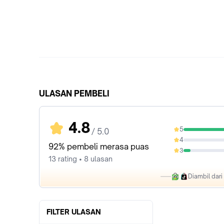
ULASAN PEMBELI
4.8
5
/ 5.0
92.31%
4
0%
92% pembeli merasa puas
3
7.69%
13 rating • 8 ulasan
Diambil dar
FILTER ULASAN