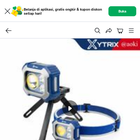
Belanja di aplikasi, gratis ongkir & kupon diskon
Buka
setiap hari!