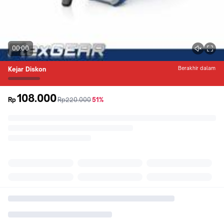
00:00
Berakhir dalam
Kejar Diskon
108.000
sebelum
diskon
Rp
Rp220.000
51%
promo