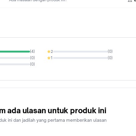
(
4
)
2
(
0
)
0%
(
0
)
1
(
0
)
0%
(
0
)
m ada ulasan untuk produk ini
duk ini dan jadilah yang pertama memberikan ulasan