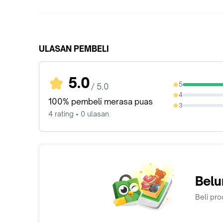
ULASAN PEMBELI
5.0
5
/ 5.0
100%
4
0%
100% pembeli merasa puas
3
0%
4 rating • 0 ulasan
Belu
Beli pro