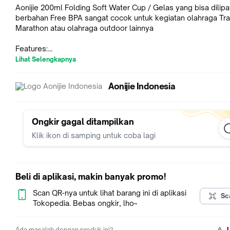
Aonijie 200ml Folding Soft Water Cup / Gelas yang bisa dilipa
berbahan Free BPA sangat cocok untuk kegiatan olahraga Trai
Marathon atau olahraga outdoor lainnya
Features:
- Light weight, foldable design, easy to carry
Lihat Selengkapnya
- BPA-free, non-toxic and tasteless
- TPU material has antibacterial function
Aonijie Indonesia
- Simple and practical
- Suitable for outdoor sports such as marathon, camping and 
Package:
Ongkir gagal ditampilkan
1 x Cup
Klik ikon di samping untuk coba lagi
Beli di aplikasi, makin banyak promo!
Scan QR-nya untuk lihat barang ini di aplikasi
Sc
Tokopedia. Bebas ongkir, lho~
Ada masalah dengan produk ini?