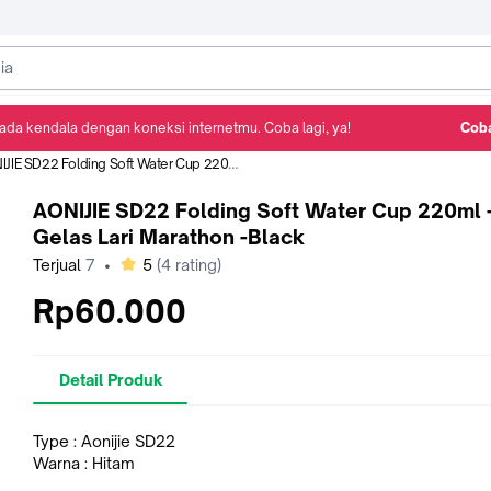
ada kendala dengan koneksi internetmu. Coba lagi, ya!
Coba
Detail Produk
Ulasan
Rekomendasi
E SD22 Folding Soft Water Cup 220ml - Gelas Lari Marathon -Black
AONIJIE SD22 Folding Soft Water Cup 220ml 
Gelas Lari Marathon -Black
bintang
Terjual
7
•
5
(
4
rating)
Rp60.000
Detail Produk
Type : Aonijie SD22
Warna : Hitam