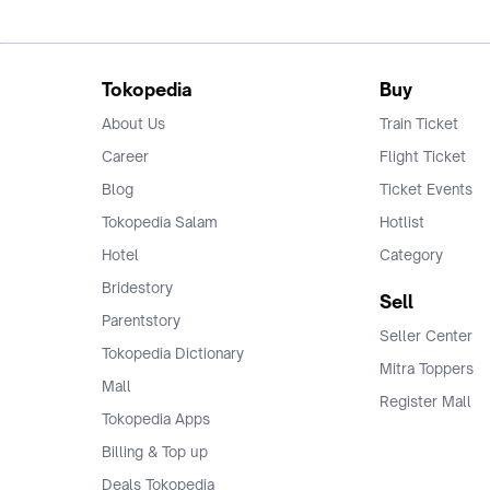
Tokopedia
Buy
About Us
Train Ticket
Career
Flight Ticket
Blog
Ticket Events
Tokopedia Salam
Hotlist
Hotel
Category
Bridestory
Sell
Parentstory
Seller Center
Tokopedia Dictionary
Mitra Toppers
Mall
Register Mall
Tokopedia Apps
Billing & Top up
Deals Tokopedia