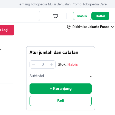
Tentang Tokopedia
Mulai Berjualan
Promo
Tokopedia Care
Masuk
Daftar
Dikirim ke
Jakarta Pusat
 Lagi
-
Atur jumlah dan catatan
Stok
:
Habis
jumlah
-
Subtotal
+ Keranjang
Beli