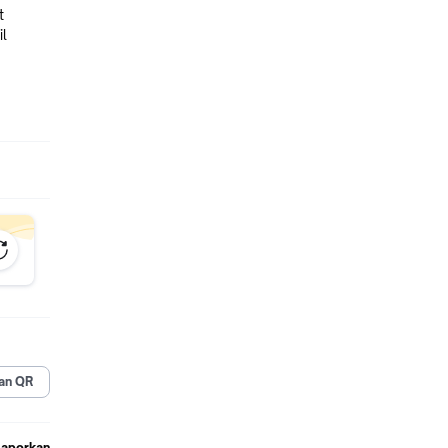
t
l
hiking
an QR
Laporkan