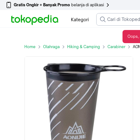
Gratis Ongkir + Banyak Promo
belanja di aplikasi
Kategori
Oops, 
AONIJIE SD22 Folding Soft Water Cup 220ml - Gelas Lari Marathon -Black
Home
Olahraga
Hiking & Camping
Carabiner
AONIJI