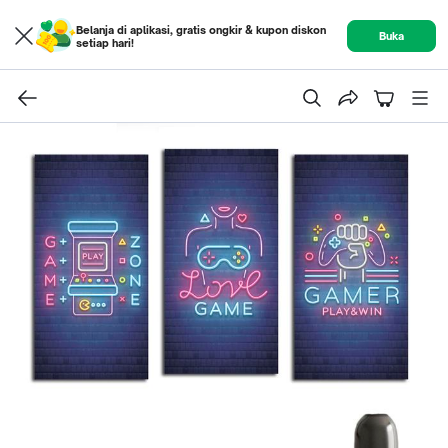
Belanja di aplikasi, gratis ongkir & kupon diskon
Buka
setiap hari!