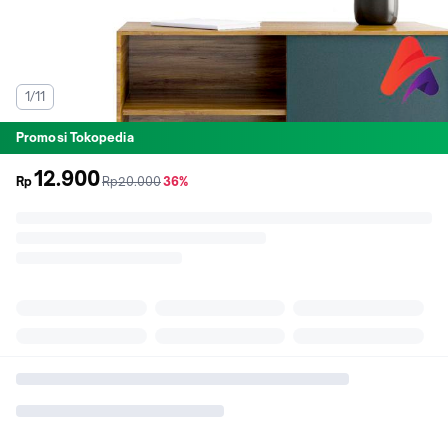
1/11
Promosi Tokopedia
12.900
sebelum
diskon
Rp
Rp20.000
36%
promo