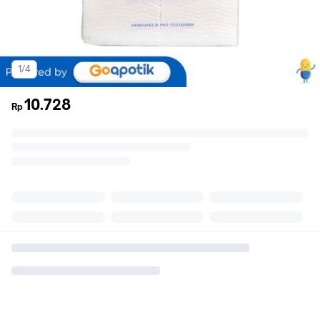
1/4
10.728
Rp