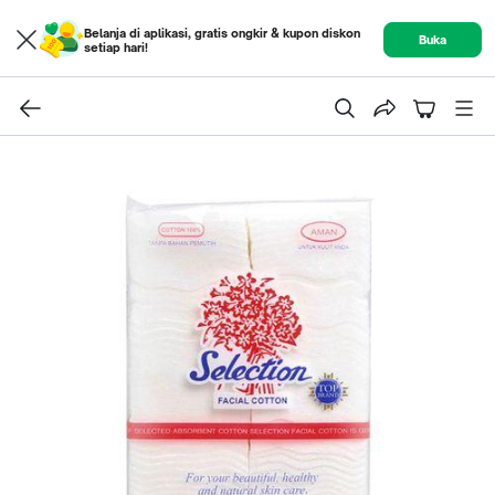
Belanja di aplikasi, gratis ongkir & kupon diskon
Buka
setiap hari!