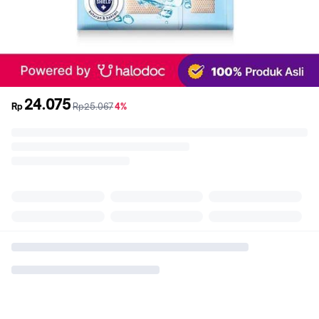
24.075
sebelum
diskon
Rp
Rp25.067
4%
promo