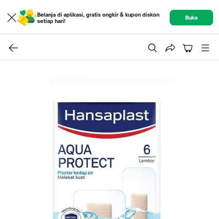
Belanja di aplikasi, gratis ongkir & kupon diskon
Buka
setiap hari!