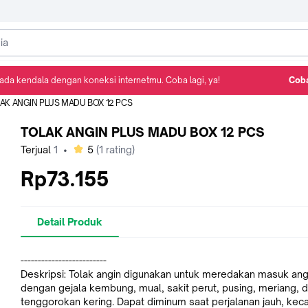
ada kendala dengan koneksi internetmu. Coba lagi, ya!
Coba
Detail Produk
Ulasan
Rekomendasi
AK ANGIN PLUS MADU BOX 12 PCS
TOLAK ANGIN PLUS MADU BOX 12 PCS
bintang
Terjual
1
•
5
(
1
rating)
Rp73.155
Detail Produk
-------------------------
Deskripsi: Tolak angin digunakan untuk meredakan masuk ang
dengan gejala kembung, mual, sakit perut, pusing, meriang, 
tenggorokan kering. Dapat diminum saat perjalanan jauh, kec