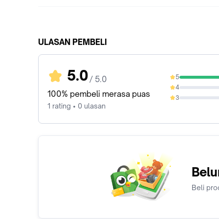
ULASAN PEMBELI
5.0
5
/ 5.0
100%
4
0%
100% pembeli merasa puas
3
0%
1 rating • 0 ulasan
Belu
Beli pro