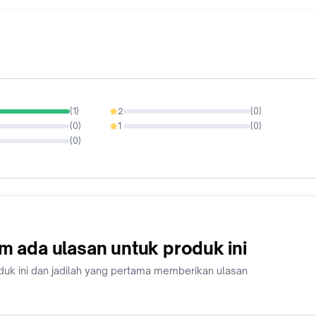
(
1
)
2
(
0
)
0%
(
0
)
1
(
0
)
0%
(
0
)
m ada ulasan untuk produk ini
duk ini dan jadilah yang pertama memberikan ulasan