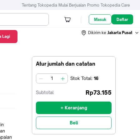
Tentang Tokopedia
Mulai Berjualan
Promo
Tokopedia Care
Masuk
Daftar
Dikirim ke
Jakarta Pusat
 Lagi
Atur jumlah dan catatan
Stok
Total
:
16
jumlah
Rp73.155
Subtotal
+ Keranjang
Beli
in
dan
apaian