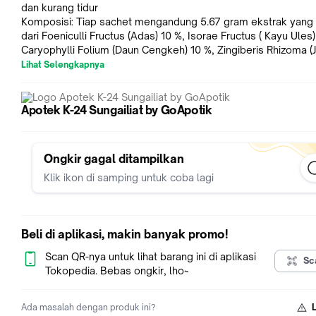
dan kurang tidur
Komposisi: Tiap sachet mengandung 5.67 gram ekstrak yang t
dari Foeniculli Fructus (Adas) 10 %, Isorae Fructus ( Kayu Ules)
Caryophylli Folium (Daun Cengkeh) 10 %, Zingiberis Rhizoma (
%, Menthae arvensitis Herba (Daun Mint) 10 % dengan tambah
Lihat Selengkapnya
Dosis: Untuk daya tahan tubuh : 2 sachet 1 kali sehari selama 7
atau lebih. Jika masuk anginn dan sakit perut/diare : 3-4 sache
perhari. Mabuk perjalanan : Sebelum melakukan perjalanan m
Apotek K-24 Sungailiat by GoApotik
sachet dan pada waktu mabuk perjalanan minum 1-3 sachet. S
Indikasi: Untuk meredakan masuk angin dengan gejala kembu
mual, sakit perut, pusing, meriang, dan tenggorokan kering. 
Ongkir gagal ditampilkan
diminum saat perjalanan jauh, kecapaian dan kurang tidur
Perhatian Khusus: Jika keluhan tidak membaik segera hubungi
Klik ikon di samping untuk coba lagi
Kemasan: Dus, 12 sachet @ 15 mL larutan
NIE: HT122600301
Beli di aplikasi, makin banyak promo!
Scan QR-nya untuk lihat barang ini di aplikasi
Sc
Tokopedia. Bebas ongkir, lho~
Ada masalah dengan produk ini?